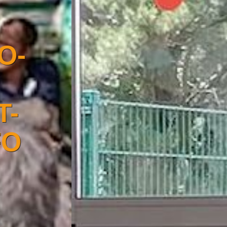
TRANSFO-
E2S :
TRANSITION
NUMÉRIQUE
DANS L'ESS
AU PAYS DE
VANNES