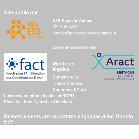
Site publié par
E2S Pays de Vannes
02 97 47 48 09
contact@pole-ess-paysdevannes.fr
Avec le soutien de :
Mentions
légales
Contenu
sous
licence
Creative
Commons-BY-SA
Licences, mentions légales et RGPD
Photo by
Linus Nylund
on
Unsplash
Remerciements aux structures engagées dans Transfo-
E2S