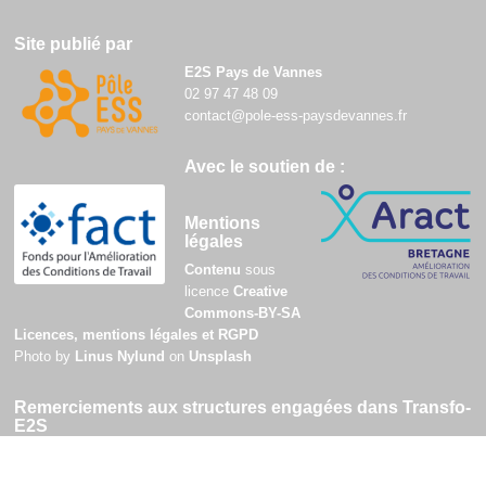
Site publié par
E2S Pays de Vannes
02 97 47 48 09
contact@pole-ess-paysdevannes.fr
Avec le soutien de :
Mentions
légales
Contenu
sous
licence
Creative
Commons-BY-SA
Licences, mentions légales et RGPD
Photo by
Linus Nylund
on
Unsplash
Remerciements aux structures engagées dans Transfo-
E2S