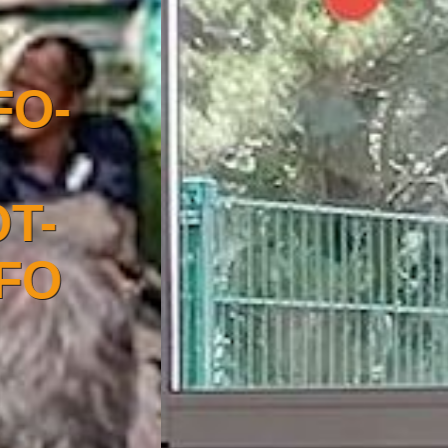
TRANSFO-
E2S :
TRANSITION
NUMÉRIQUE
DANS L'ESS
AU PAYS DE
VANNES