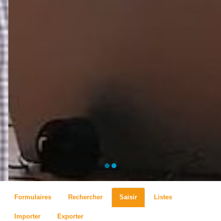
Formulaires
Rechercher
Saisir
Listes
Importer
Exporter