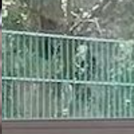
E2S :
TRANSITION
NUMÉRIQUE
DANS L'ESS
AU PAYS DE
VANNES
EN SAVOIR PLUS