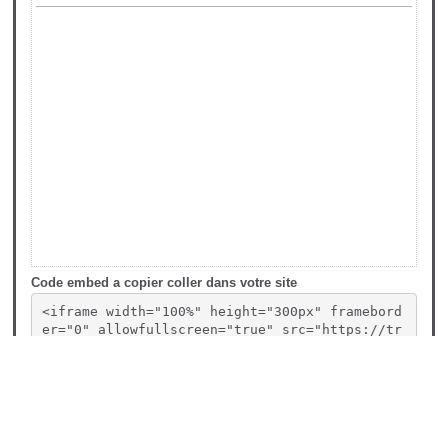
Code embed a copier coller dans votre site
<iframe width="100%" height="300px" framebord
er="0" allowfullscreen="true" src="https://tr
ansfo-e2s.fr/?BazaR/bazariframe&id=9&template
=liste_accordeon.tpl.html&width=100%25&height
=300px&lat=46.22763&lon=2.213749&markersize=b
ig&provider=OpenStreetMap.Mapnik&zoom=5&group
s=&titles=&groupsexpanded=false"></bazarifram
e>