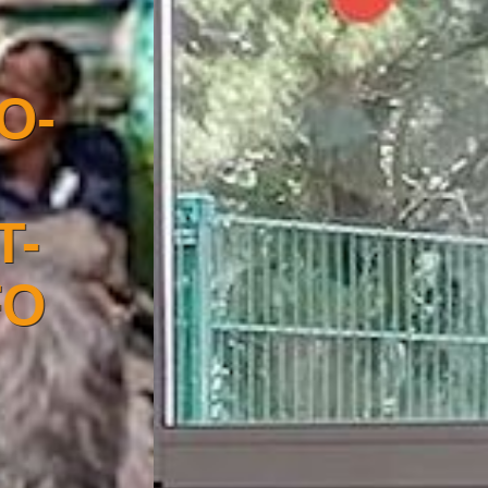
TRANSFO-
E2S :
TRANSITION
NUMÉRIQUE
DANS L'ESS
AU PAYS DE
VANNES