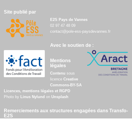
Site publié par
E2S Pays de Vannes
02 97 47 48 09
contact@pole-ess-paysdevannes.fr
Avec le soutien de :
Mentions
légales
Contenu
sous
licence
Creative
Commons-BY-SA
Licences, mentions légales et RGPD
Photo by
Linus Nylund
on
Unsplash
Remerciements aux structures engagées dans Transfo-
E2S