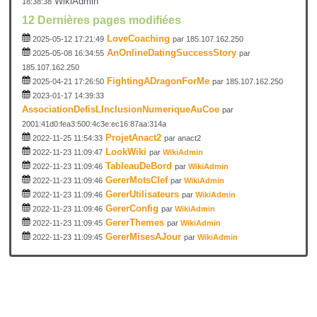
WikiAdmin
18:38:38
12 Dernières pages modifiées
LoveCoaching
2025-05-12 17:21:49
par 185.107.162.250
AnOnlineDatingSuccessStory
2025-05-08 16:34:55
par
185.107.162.250
FightingADragonForMe
2025-04-21 17:26:50
par 185.107.162.250
2023-01-17 14:39:33
AssociationDefisLInclusionNumeriqueAuCoe
par
2001:41d0:fea3:500:4c3e:ec16:87aa:314a
ProjetAnact2
2022-11-25 11:54:33
par anact2
LookWiki
2022-11-23 11:09:47
par
WikiAdmin
TableauDeBord
2022-11-23 11:09:46
par
WikiAdmin
GererMotsClef
2022-11-23 11:09:46
par
WikiAdmin
GererUtilisateurs
2022-11-23 11:09:46
par
WikiAdmin
GererConfig
2022-11-23 11:09:46
par
WikiAdmin
GererThemes
2022-11-23 11:09:45
par
WikiAdmin
GererMisesAJour
2022-11-23 11:09:45
par
WikiAdmin
Index des pages et fiches du wiki