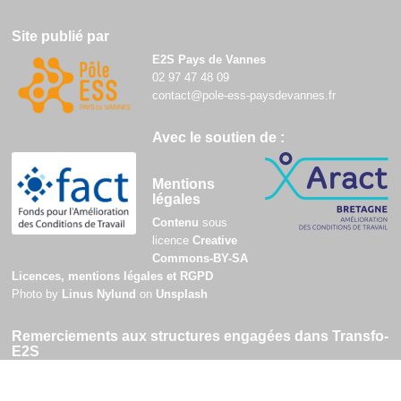
Site publié par
E2S Pays de Vannes
02 97 47 48 09
contact@pole-ess-paysdevannes.fr
Avec le soutien de :
Mentions
légales
Contenu
sous
licence
Creative
Commons-BY-SA
Licences, mentions légales et RGPD
Photo by
Linus Nylund
on
Unsplash
Remerciements aux structures engagées dans Transfo-
E2S