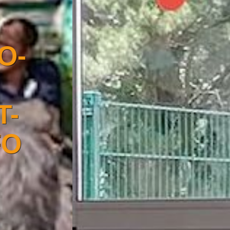
TRANSFO-
E2S :
TRANSITION
NUMÉRIQUE
DANS L'ESS
AU PAYS DE
VANNES